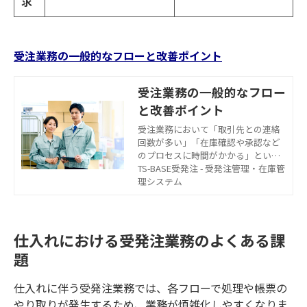
求
受注業務の一般的なフローと改善ポイント
受注業務の一般的なフロー
と改善ポイント
受注業務において「取引先との連絡
回数が多い」「在庫確認や承認など
のプロセスに時間がかかる」といっ
た課題はないでしょうか。受注フロ
TS-BASE受発注 - 受発注管理・在庫管
ーが非効率になっている状況では、
理システム
出荷までのリードタイムが長くな
り、人的ミスも発生しやすくなって
しまいます。一般的な受注業務のフ
ローとともに、改善するためのポイ
仕入れにおける受発注業務のよくある課
ントについて解説します。
題
仕入れに伴う受発注業務では、各フローで処理や帳票の
やり取りが発生するため、業務が煩雑化しやすくなりま