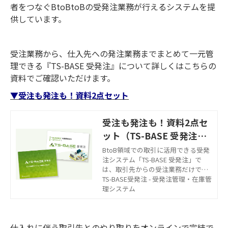
では、受発注システムにおけるカス
者をつなぐBtoBtoBの受発注業務が行えるシステムを提
タマイズの重要性や、“TS-BASE 受発
供しています。
注”のオプション機能、カスタマイズ
事例を解説します。
受注業務から、仕入先への発注業務までまとめて一元管
理できる『TS-BASE 受発注』について詳しくはこちらの
資料でご確認いただけます。
▼受注も発注も！資料2点セット
受注も発注も！資料2点セ
ット（TS-BASE 受発注の
ご紹介＆仕入先機能のご紹
BtoB領域での取引に活用できる受発
注システム「TS-BASE 受発注」で
介）
は、取引先からの受注業務だけでな
く「仕入先への発注業務」もできる
TS-BASE受発注 - 受発注管理・在庫管
機能が備わっています。「TS-BASE
理システム
受発注」の基本と、「仕入先発注機
能」について詳しくわかる資料を2点
まとめてダウンロードできます。
仕入れに伴う取引先とのやり取りをオンラインで完結で