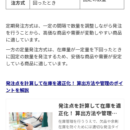
注方式
回ったとき
定期発注方式は、一定の間隔で数量を調整しながら発注
を行うことから、高価な商品や需要が変動しやすい商品
に適しています。
一方の定量発注方式は、在庫量が一定量を下回ったとき
に固定の数量を発注するため、安価な商品や需要が安定
している商品に適しています。
発注点を計算して在庫を適正化！ 算出方法や管理のポイ
ントを解説
発注点を計算して在庫を適
正化！ 算出方法や管理の
ポイントを解説
在庫管理を行ううえで、欠品や余剰
在庫を防ぐためには適切な発注タイ