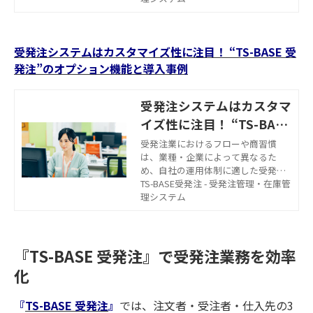
で受発注を行っている企業において
はデータの入力に手間がかかるだけ
でなく、人的ミスも発生しやすくな
受発注システムはカスタマイズ性に注目！ “TS-BASE 受
ります。受発注で発生しやすいミス
を未然に防ぎ、効率的に業務を行う
発注”のオプション機能と導入事例
ためには受発注システムを活用する
ことも一つの方法です。 この記事で
受発注システムはカスタマ
は、受発注システムの主な機能をは
じめ、導入のメリット・デメリッ
イズ性に注目！ “TS-BASE
ト、選定ポイント、導入事例を紹介
受発注”のオプション機能
受発注業におけるフローや商習慣
します。
は、業種・企業によって異なるた
と導入事例
め、自社の運用体制に適した受発注
システムを選ぶことが重要です。 ま
TS-BASE受発注 - 受発注管理・在庫管
た、受発注システムを選ぶ判断基準
理システム
の一つとなるのが、“カスタマイズ
性”の高さです。これから新たに受発
注システムを導入する、リプレイス
を検討している場合、「なぜカスタ
『TS-BASE 受発注』で受発注業務を効率
マイズする必要があるのだろう」
化
「どのようなカスタマイズができる
のだろう」などと疑問を持つ方も多
いのではないでしょうか。 この記事
『
TS-BASE 受発注
』
では、注文者・受注者・仕入先の3