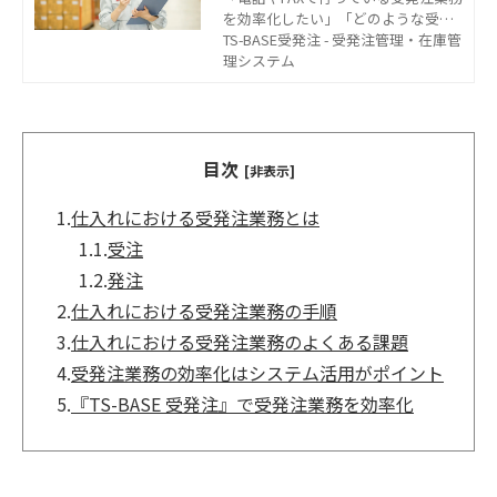
を効率化したい」「どのような受発
注システムが卸売業に向いているの
TS-BASE受発注 - 受発注管理・在庫管
か知りたい」とお考えの方もいるの
理システム
ではないでしょうか。この記事で
は、卸売業における受発注業務の課
題や受発注システムを導入するメリ
ット・デメリット、選び方のポイン
目次
トについて解説します。
[非表示]
1.
仕入れにおける受発注業務とは
1.1.
受注
1.2.
発注
2.
仕入れにおける受発注業務の手順
3.
仕入れにおける受発注業務のよくある課題
4.
受発注業務の効率化はシステム活用がポイント
5.
『TS-BASE 受発注』で受発注業務を効率化