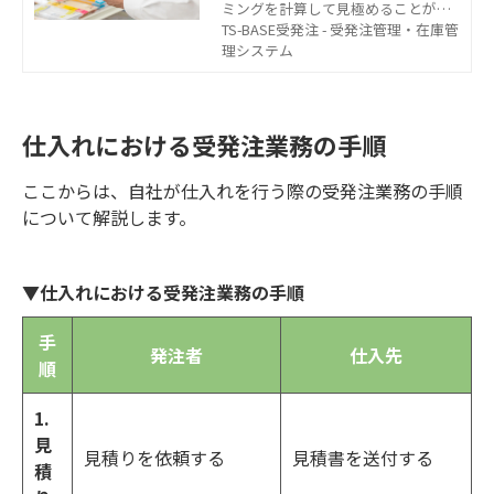
ミングを計算して見極めることが重
要です。この記事では、発注方式の
TS-BASE受発注 - 受発注管理・在庫管
種類や在庫の最適化を図るための発
理システム
注点の計算方法、発注業務を効率化
するシステムについて解説します。
仕入れにおける受発注業務の手順
ここからは、自社が仕入れを行う際の受発注業務の手順
について解説します。
▼仕入れにおける受発注業務の手順
手
発注者
仕入先
順
1.
見
見積りを依頼する
見積書を送付する
積