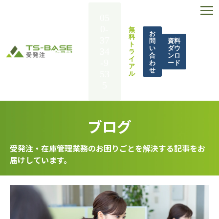
05
0-
無
お
料
37
問
資料
ト
い
ダウ
34
ラ
合
ンロ
イ
-9
わ
ード
ア
せ
53
ル
5
TS-BASE 受発注とは
ブログ
機能一覧
導入事例
受発注・在庫管理業務のお困りごとを解決する記事をお
届けしています。
解決できる課題
料金
BASE UP通信
お役立ち資料