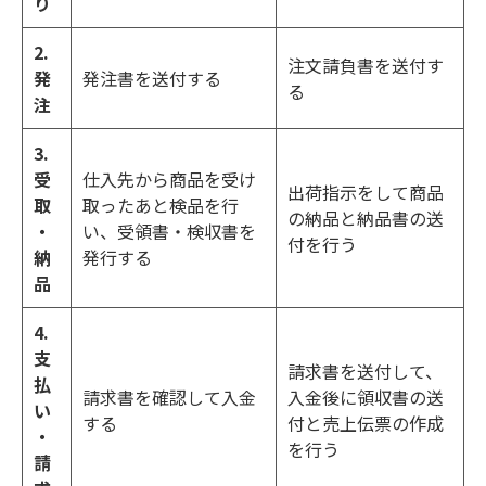
り
2.
注文請負書を送付す
発
発注書を送付する
る
注
3.
受
仕入先から商品を受け
出荷指示をして商品
取
取ったあと検品を行
の納品と納品書の送
・
い、受領書・検収書を
付を行う
納
発行する
品
4.
支
請求書を送付して、
払
請求書を確認して入金
入金後に領収書の送
い
する
付と売上伝票の作成
・
を行う
請