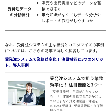
販売や出荷実績などのデータを蓄
積できるか
受発注データ
専門知識がなくてもデータ分析や
の分析機能
レポートの作成がしやすいか
なお、受発注システムの主な機能とカスタマイズの事例
については、こちらの記事で詳しく解説しています。
受発注システムで業務効率化！ 注目機能と3つのメリッ
ト、導入事例
受発注システムで狙う業務
効率化！ 注目機能と3つの
メリット
「受発注業務に手間がかかってい
る」「手作業の業務でミスが多発し
ている」など受発注業務に課題を抱
えている部署もあるのではないでし
TS-BASE受発注 - 受発注管理・在庫管
ょうか。 特に、電話・FAX・メール
理システム