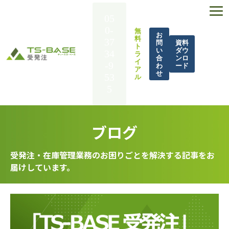
05
0-
無
お
料
37
問
資料
ト
い
ダウ
34
ラ
合
ンロ
イ
-9
わ
ード
ア
せ
53
ル
5
TS-BASE 受発注とは
ブログ
機能一覧
導入事例
受発注・在庫管理業務のお困りごとを解決する記事をお
届けしています。
解決できる課題
料金
BASE UP通信
お役立ち資料