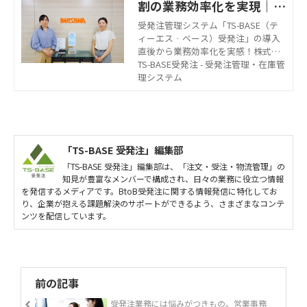
か。システムの導入経緯を含め、安
割の業務効率化を実現｜導
藤ハザマ興業株式会社 オフィスサポ
入事例
受発注管理システム「TS-BASE（テ
ート事業部 受発注管理ご担当者さ
ィーエス‐ベース）受発注」の導入
まへ話を伺った。
直後から業務効率化を実感！株式会
社イワサワ様の導入事例をご紹介い
TS-BASE受発注 - 受発注管理・在庫管
たします。医療用ガスの提供を行う
理システム
同社の受発注業務は、システムとオ
リジナルVBAツールの連携で劇的に
変化しました。TS-BASE受発注で
は、業務に合わせた機能のご提案や
開発が可能です。企業の課題に寄り
「TS-BASE 受発注」編集部
添った導入サポートをいたします。
「TS-BASE 受発注」編集部は、「注文・受注・物流管理」の
知見が豊富なメンバーで構成され、日々の業務に役立つ情報
を発信するメディアです。BtoB受発注に関する情報発信に特化してお
り、企業が抱える課題解決のサポートができるよう、さまざまなコンテ
ンツを配信しています。
前の記事
受発注業務には悩みがつきもの。営業事務