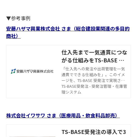
▼参考事例
安藤ハザマ興業株式会社 さま（総合建設業関連の多目的
商社）
仕入先まで一気通貫につな
がる仕組みをTS-BASE 受
発注で実現
「仕入先への発注や出荷管理を一気
通貫でできる仕組みを」。このイメ
ージを、TS-BASE 受発注で実現させ
た「安藤ハザマ興業株式会社」は、
TS-BASE受発注 - 受発注管理・在庫管
受発注業務にシステムを導入するこ
理システム
とで、自社だけではなく、顧客側や
仕入先にもメリットを見出す環境改
善を成功させた。同社とTS-BASE 受
株式会社イワサワ さま（医療用品・飲食料品卸売）
発注の両者による共同プロジェクト
として推進された、「仕入先への注
文などを同一システムで完結させ
TS-BASE受発注の導入で3
る」仕組みはどのようなものなの