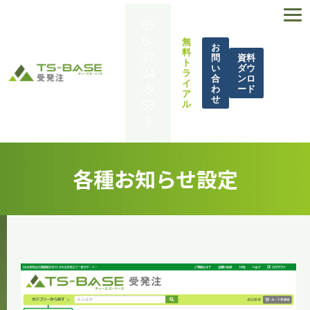
05
0-
無
お
料
37
問
資料
ト
い
ダウ
34
ラ
合
ンロ
イ
-9
わ
ード
ア
せ
53
ル
5
TS-BASE 受発注とは
各種お知らせ設定
機能一覧
導入事例
解決できる課題
料金
BASE UP通信
お役立ち資料