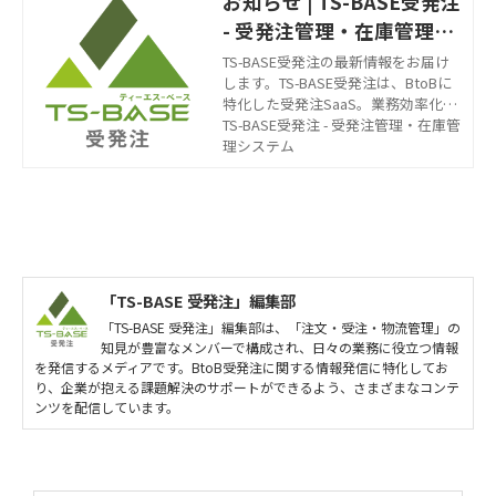
お知らせ | TS-BASE受発注
- 受発注管理・在庫管理シ
ステム
TS-BASE受発注の最新情報をお届け
します。TS-BASE受発注は、BtoBに
特化した受発注SaaS。業務効率化や
コスト削減など、受発注業務のあら
TS-BASE受発注 - 受発注管理・在庫管
ゆるお悩みを解決します。受発注管
理システム
理・在庫管理システムをご検討中な
ら、竹田印刷へご相談ください。
「TS-BASE 受発注」編集部
「TS-BASE 受発注」編集部は、「注文・受注・物流管理」の
知見が豊富なメンバーで構成され、日々の業務に役立つ情報
を発信するメディアです。BtoB受発注に関する情報発信に特化してお
り、企業が抱える課題解決のサポートができるよう、さまざまなコンテ
ンツを配信しています。