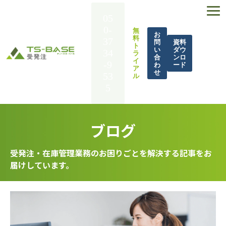
05
0-
無
お
料
37
問
資料
ト
い
ダウ
34
ラ
合
ンロ
イ
-9
わ
ード
ア
せ
53
ル
5
TS-BASE 受発注とは
ブログ
機能一覧
導入事例
受発注・在庫管理業務のお困りごとを解決する記事をお
届けしています。
解決できる課題
料金
BASE UP通信
お役立ち資料