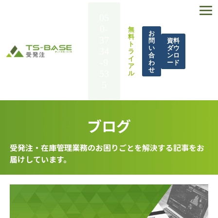
05
0-
無
お
料
37
問
資料
ト
い
ダウ
34
ラ
合
ンロ
イ
-9
わ
ード
ア
せ
53
ル
5
TS-BASE 受発注とは
ブログ
機能一覧
導入事例
受発注・在庫管理業務のお困りごとを解決する記事をお
届けしています。
解決できる課題
料金
BASE UP通信
お役立ち資料