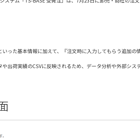
システム「TS-BASE 受発注」は、7月23日に卸売・商社の
といった基本情報に加えて、『注文時に入力してもらう追加の情
タや出荷実績のCSVに反映されるため、データ分析や外部シス