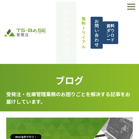
05
0-
無
お
料
37
問
資料
ト
い
ダウ
34
ラ
合
ンロ
イ
-9
わ
ード
ア
せ
53
ル
5
TS-BASE 受発注とは
ブログ
機能一覧
導入事例
受発注・在庫管理業務のお困りごとを解決する記事をお
届けしています。
解決できる課題
料金
BASE UP通信
お役立ち資料