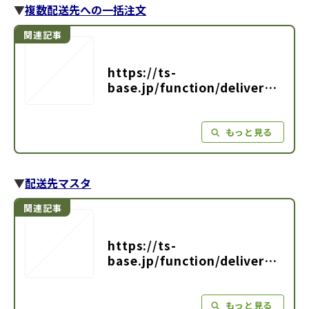
▼
複数配送先への一括注文
https://ts-
base.jp/function/delivery-
shipping/017
▼
配送先マスタ
https://ts-
base.jp/function/delivery-
shipping/013