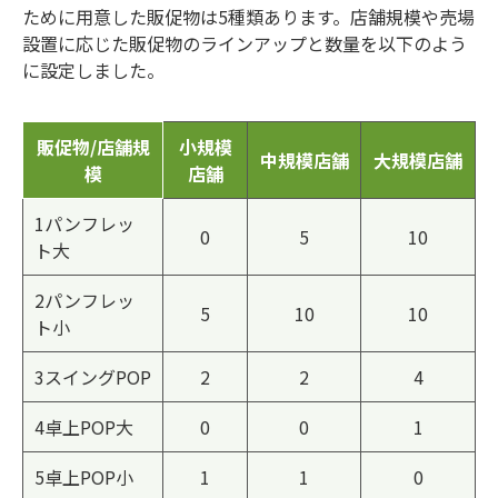
ために用意した販促物は5種類あります。店舗規模や売場
設置に応じた販促物のラインアップと数量を以下のよう
に設定しました。
販促物/店舗規
小規模
中規模店舗
大規模店舗
模
店舗
1パンフレッ
0
5
10
ト大
2パンフレッ
5
10
10
ト小
3スイングPOP
2
2
4
4卓上POP大
0
0
1
5卓上POP小
1
1
0