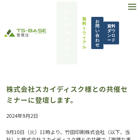
05
0-
無
お
料
37
問
資料
ト
い
ダウ
34
ラ
合
ンロ
イ
-9
わ
ード
ア
せ
53
ル
5
TS-BASE 受発注とは
機能一覧
株式会社スカイディスク様との共催セ
導入事例
ミナーに登壇します。
解決できる課題
料金
2024年9月2日
BASE UP通信
9月10日（火）11時より、竹田印刷株式会社（以下、当
お役立ち資料
社）と株式会社スカイディスク様との共催で「複雑な事