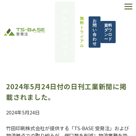
05
0-
無
お
料
37
問
資料
ト
い
ダウ
34
ラ
合
ンロ
イ
-9
わ
ード
ア
せ
53
ル
5
TS-BASE 受発注とは
機能一覧
2024年5月24日付の日刊工業新聞に掲
導入事例
載されました。
解決できる課題
料金
2024年5月24日
BASE UP通信
竹田印刷株式会社が提供する「TS-BASE 受発注」および
お役立ち資料
物流拠点での取り組みが、個口数を削減し物流業務を効