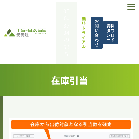
05
0-
無
お
料
37
問
資料
ト
い
ダウ
34
ラ
合
ンロ
イ
-9
わ
ード
ア
せ
53
ル
5
TS-BASE 受発注とは
在庫引当
機能一覧
導入事例
解決できる課題
料金
BASE UP通信
お役立ち資料