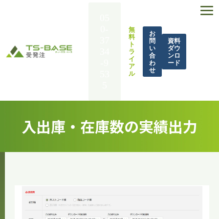
05
0-
無
お
料
37
問
資料
ト
い
ダウ
34
ラ
合
ンロ
イ
-9
わ
ード
ア
せ
53
ル
5
TS-BASE 受発注とは
入出庫・在庫数の実績出力
機能一覧
導入事例
解決できる課題
料金
BASE UP通信
お役立ち資料