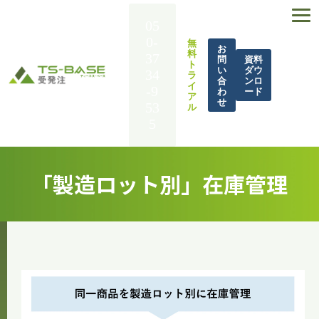
05
0-
無
お
料
37
問
資料
ト
い
ダウ
34
ラ
合
ンロ
イ
-9
わ
ード
ア
せ
53
ル
5
TS-BASE 受発注とは
「製造ロット別」在庫管理
機能一覧
導入事例
解決できる課題
料金
BASE UP通信
お役立ち資料