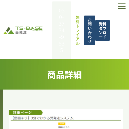
05
0-
無
お
料
37
問
資料
ト
い
ダウ
34
ラ
合
ンロ
イ
-9
わ
ード
ア
せ
53
ル
5
TS-BASE 受発注とは
商品詳細
機能一覧
導入事例
解決できる課題
料金
BASE UP通信
お役立ち資料