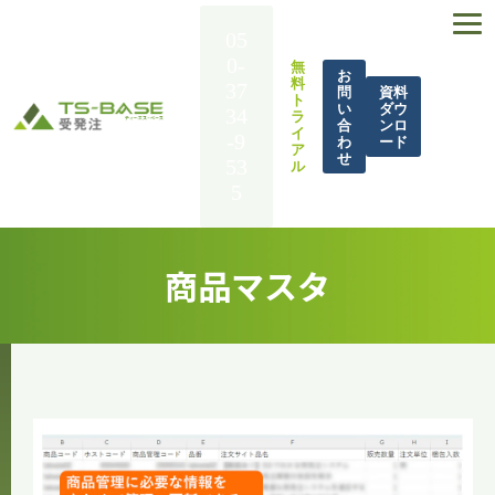
05
0-
無
お
料
37
問
資料
ト
い
ダウ
34
ラ
合
ンロ
イ
-9
わ
ード
ア
せ
53
ル
5
TS-BASE 受発注とは
商品マスタ
機能一覧
導入事例
解決できる課題
料金
BASE UP通信
お役立ち資料